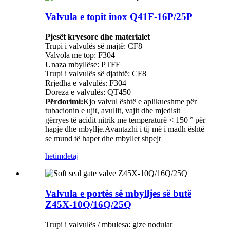
Valvula e topit inox Q41F-16P/25P
Pjesët kryesore dhe materialet
Trupi i valvulës së majtë: CF8
Valvola me top: F304
Unaza mbyllëse: PTFE
Trupi i valvulës së djathtë: CF8
Rrjedha e valvulës: F304
Doreza e valvulës: QT450
Përdorimi:
Kjo valvul është e aplikueshme për
tubacionin e ujit, avullit, vajit dhe mjedisit
gërryes të acidit nitrik me temperaturë < 150 ° për
hapje dhe mbyllje.Avantazhi i tij më i madh është
se mund të hapet dhe mbyllet shpejt
hetim
detaj
Valvula e portës së mbylljes së butë
Z45X-10Q/16Q/25Q
Trupi i valvulës / mbulesa: gize nodular