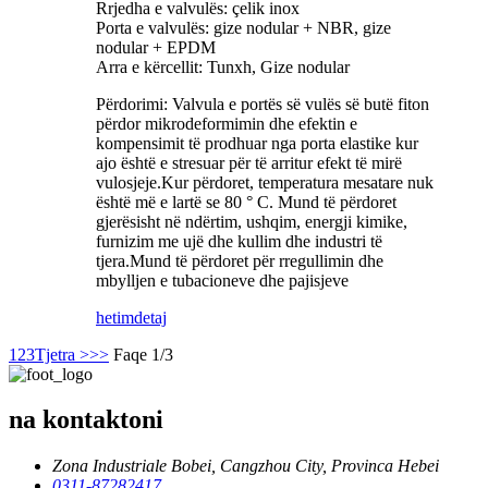
Rrjedha e valvulës: çelik inox
Porta e valvulës: gize nodular + NBR, gize
nodular + EPDM
Arra e kërcellit: Tunxh, Gize nodular
Përdorimi: Valvula e portës së vulës së butë fiton
përdor mikrodeformimin dhe efektin e
kompensimit të prodhuar nga porta elastike kur
ajo është e stresuar për të arritur efekt të mirë
vulosjeje.Kur përdoret, temperatura mesatare nuk
është më e lartë se 80 ° C. Mund të përdoret
gjerësisht në ndërtim, ushqim, energji kimike,
furnizim me ujë dhe kullim dhe industri të
tjera.Mund të përdoret për rregullimin dhe
mbylljen e tubacioneve dhe pajisjeve
hetim
detaj
1
2
3
Tjetra >
>>
Faqe 1/3
na kontaktoni
Zona Industriale Bobei, Cangzhou City, Provinca Hebei
0311-87282417