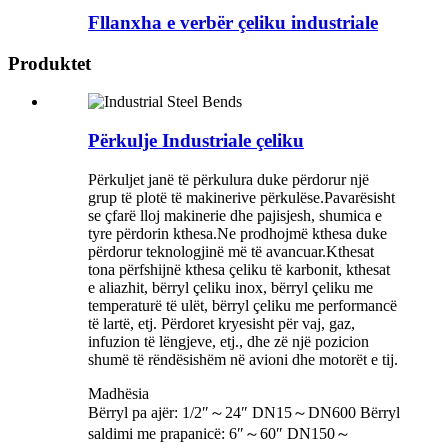
Fllanxha e verbër çeliku industriale
Produktet
Përkulje Industriale çeliku
Përkuljet janë të përkulura duke përdorur një
grup të plotë të makinerive përkulëse.Pavarësisht
se çfarë lloj makinerie dhe pajisjesh, shumica e
tyre përdorin kthesa.Ne prodhojmë kthesa duke
përdorur teknologjinë më të avancuar.Kthesat
tona përfshijnë kthesa çeliku të karbonit, kthesat
e aliazhit, bërryl çeliku inox, bërryl çeliku me
temperaturë të ulët, bërryl çeliku me performancë
të lartë, etj. Përdoret kryesisht për vaj, gaz,
infuzion të lëngjeve, etj., dhe zë një pozicion
shumë të rëndësishëm në avioni dhe motorët e tij.
Madhësia
Bërryl pa ajër: 1/2″～24″ DN15～DN600 Bërryl
saldimi me prapanicë: 6″～60″ DN150～