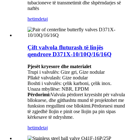
tubacioneve të transmetimit dhe shpërndarjes së
naftës
hetim
detaj
Çift valvola fluturash të linjës
qendrore D371X-10/10Q/16/16Q
Pjesët kryesore dhe materialet
Trupi i valvulës: Gize gri, Gize nodular
Pllakë valvulash: Gize nodular
Boshti i valvulës: çelik karboni, çelik inox.
Unaza mbyllëse: NBR, EPDM
Përdorimi:
Valvula përdoret kryesisht për valvula
bllokuese, dhe gjithashtu mund të projektohet me
funksion rregullimi ose bllokimi.Përdoruesi mund
të zgjedhë llojin e pinit ose llojin pa pin sipas
kërkesave të ndryshme.
hetim
detaj