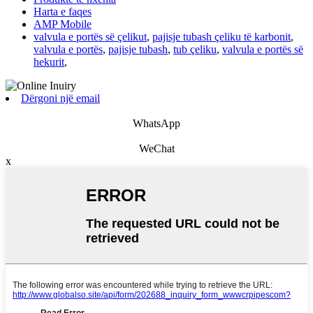
Harta e faqes
AMP Mobile
valvula e portës së çelikut
,
pajisje tubash çeliku të karbonit
,
valvula e portës
,
pajisje tubash
,
tub çeliku
,
valvula e portës së
hekurit
,
Dërgoni një email
WhatsApp
WeChat
x