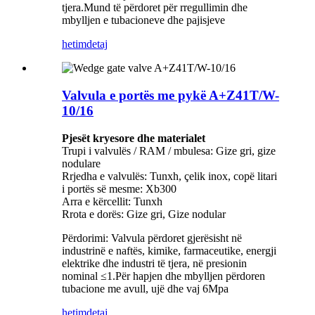
tjera.Mund të përdoret për rregullimin dhe
mbylljen e tubacioneve dhe pajisjeve
hetim
detaj
Valvula e portës me pykë A+Z41T/W-
10/16
Pjesët kryesore dhe materialet
Trupi i valvulës / RAM / mbulesa: Gize gri, gize
nodulare
Rrjedha e valvulës: Tunxh, çelik inox, copë litari
i portës së mesme: Xb300
Arra e kërcellit: Tunxh
Rrota e dorës: Gize gri, Gize nodular
Përdorimi: Valvula përdoret gjerësisht në
industrinë e naftës, kimike, farmaceutike, energji
elektrike dhe industri të tjera, në presionin
nominal ≤1.Për hapjen dhe mbylljen përdoren
tubacione me avull, ujë dhe vaj 6Mpa
hetim
detaj