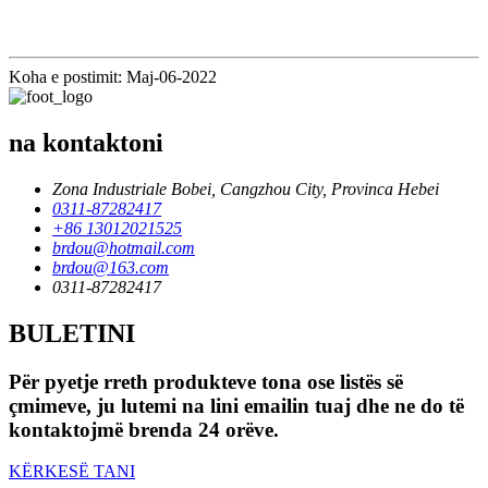
Koha e postimit: Maj-06-2022
na kontaktoni
Zona Industriale Bobei, Cangzhou City, Provinca Hebei
0311-87282417
+86 13012021525
brdou@hotmail.com
brdou@163.com
0311-87282417
BULETINI
Për pyetje rreth produkteve tona ose listës së
çmimeve, ju lutemi na lini emailin tuaj dhe ne do të
kontaktojmë brenda 24 orëve.
KËRKESË TANI