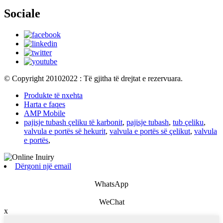
Sociale
© Copyright 20102022 : Të gjitha të drejtat e rezervuara.
Produkte të nxehta
Harta e faqes
AMP Mobile
pajisje tubash çeliku të karbonit
,
pajisje tubash
,
tub çeliku
,
valvula e portës së hekurit
,
valvula e portës së çelikut
,
valvula
e portës
,
Dërgoni një email
WhatsApp
WeChat
x