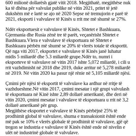
600 milionë dollarësh gjatë vitit 2018. Megjithatë, megjithëse nuk
ka të dhëna për valvulat publike në vitin 2021, pritet të jetë
dukshëm më e lartë se ajo në 2020 Sepse në tremujorin e parë të
2021, eksporti i valvulave të Kinës u rrit me më shumë se 27%.
Ndër eksportuesit e valvulave të Kinës, Shtetet e Bashkuara,
Gjermania dhe Rusia zënë tre të parët, veçanërisht Shtetet e
Bashkuara.Vlera e valvulave të eksportuara në Shtetet e
Bashkuara përbën më shumë se 20% të vlerës totale të eksportit.
Që nga viti 2017, eksportet e valvulave të Kinës janë luhatur
midis 5 miliardë dhe 5.3 miliardë grupe.Ndër to, numri i
eksporteve të valvulave në vitin 2017 ishte 5,072 miliardë, i cili u
rrit vazhdimisht në 2018 dhe 2019, duke arritur në 5,278 miliardë
në 2019. Në vitin 2020 ka pasur një rënie në 5,105 miliardë njësi.
Çmimi për njësi të eksportit të valvulave ka ardhur në rritje të
vazhdueshme.Në vitin 2017, çmimi mesatar i një grupi valvulash
të eksportuara në Kinë ishte 2,89 dollarë amerikanë, dhe deri në
vitin 2020, çmimi mesatar i valvulave të eksportuara u rrit në 3,2
dollarë amerikanë për grup.
Megjithëse eksportet e valvulave të Kinës përbëjnë 25% të
prodhimit global të valvulave, shuma e transaksionit është ende
më pak se 10% e vlerës globale të prodhimit të valvulave, gjë që
tregon se industria e valvulave të Kinës është ende në nivelin e
ulët në industrinë globale të valvulave.