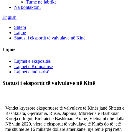
Turne në fabrikë
Na kontaktoni
English
Shtëpi
Lajme
Statusi i eksportit të valvulave në Kinë
Lajme
Lajmet e ekspozitës
Lajmet e Kompanisë
Lajmet e industrisë
Statusi i eksportit të valvulave në Kinë
Vendet kryesore eksportuese të valvulave të Kinës janë Shtetet e
Bashkuara, Gjermania, Rusia, Japonia, Mbretëria e Bashkuar,
Koreja e Jugut, Emiratet e Bashkuara Arabe, Vietnami dhe Italia.
Në vitin 2020, vlera e eksportit të valvulave të Kinës do të jetë
më shumë se 16 miliardë dollarë amerikanë, një rënie prej rreth