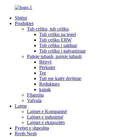
Shtëpi
Produktet
Tub çeliku, tub çeliku
Tub çeliku pa tegel
Tub çeliku ERW
Tub çeliku i salduar
Tub çeliku i galvanizuar
Pajisje tubash, pajisje tubash
Bërryl
Përkulet
Tee
Tub me katër drejtime
Reduktues
kapak
Fllanxha
Valvula
Lajme
Lajmet e Kompanisë
Lajmet e industrisë
Lajmet e ekspozitës
Pyetjet e shpeshta
Rreth Nesh