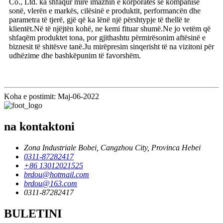
Co., Ltd. ka shfaqur mirë imazhin e korporatës së kompanisë
sonë, vlerën e markës, cilësinë e produktit, performancën dhe
parametra të tjerë, gjë që ka lënë një përshtypje të thellë te
klientët.Në të njëjtën kohë, ne kemi fituar shumë.Ne jo vetëm që
shfaqëm produktet tona, por gjithashtu përmirësonim aftësinë e
biznesit të shitësve tanë.Ju mirëpresim sinqerisht të na vizitoni për
udhëzime dhe bashkëpunim të favorshëm.
Koha e postimit: Maj-06-2022
na kontaktoni
Zona Industriale Bobei, Cangzhou City, Provinca Hebei
0311-87282417
+86 13012021525
brdou@hotmail.com
brdou@163.com
0311-87282417
BULETINI