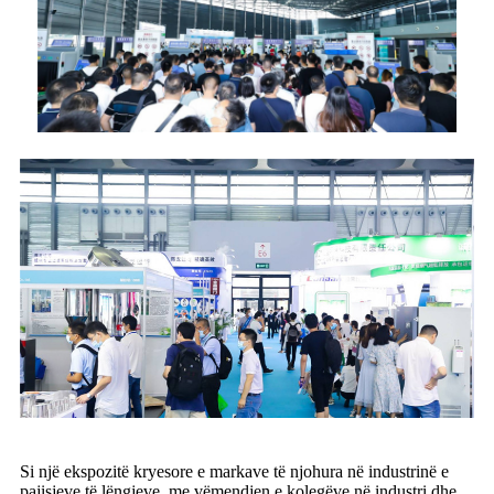
Si një ekspozitë kryesore e markave të njohura në industrinë e
pajisjeve të lëngjeve, me vëmendjen e kolegëve në industri dhe