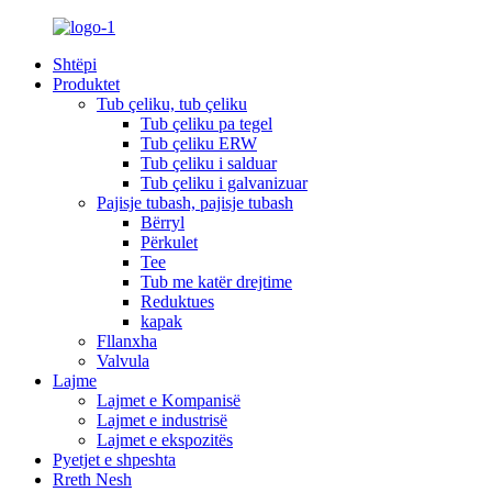
Shtëpi
Produktet
Tub çeliku, tub çeliku
Tub çeliku pa tegel
Tub çeliku ERW
Tub çeliku i salduar
Tub çeliku i galvanizuar
Pajisje tubash, pajisje tubash
Bërryl
Përkulet
Tee
Tub me katër drejtime
Reduktues
kapak
Fllanxha
Valvula
Lajme
Lajmet e Kompanisë
Lajmet e industrisë
Lajmet e ekspozitës
Pyetjet e shpeshta
Rreth Nesh