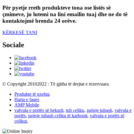
Për pyetje rreth produkteve tona ose listës së
çmimeve, ju lutemi na lini emailin tuaj dhe ne do të
kontaktojmë brenda 24 orëve.
KËRKESË TANI
Sociale
© Copyright 20102022 : Të gjitha të drejtat e rezervuara.
Produkte të nxehta
Harta e faqes
AMP Mobile
valvula e portës së hekurit
,
tub çeliku
,
pajisje tubash
,
valvula e
portës
,
pajisje tubash çeliku të karbonit
,
valvula e portës së
çelikut
,