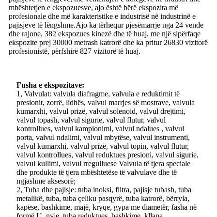
mbështetjen e ekspozuesve, ajo është bërë ekspozita më
profesionale dhe më karakteristike e industrisë në industrinë e
pajisjeve të lëngshme.Ajo ka tërhequr pjesëmarrje nga 24 vende
dhe rajone, 382 ekspozues kinezë dhe të huaj, me një sipërfaqe
ekspozite prej 30000 metrash katrorë dhe ka pritur 26830 vizitorë
profesionistë, përfshirë 827 vizitorë të huaj.
Fusha e ekspozitave:
1, Valvulat: valvula diafragme, valvula e reduktimit të
presionit, zorrë, lidhës, valvul marrjes së mostrave, valvula
kumarxhi, valvul prizë, valvul solenoid, valvul drejtimi,
valvul topash, valvul sigurie, valvul flutur, valvul
kontrollues, valvul kampionimi, valvul ndalues , valvul
porta, valvul ndalimi, valvul mbytëse, valvul instrumenti,
valvul kumarxhi, valvul prizë, valvul topin, valvul flutur,
valvul kontrollues, valvul reduktues presioni, valvul sigurie,
valvul kullimi, valvul rregulluese Valvula të tjera speciale
dhe produkte të tjera mbështetëse të valvulave dhe të
ngjashme aksesorë;
2, Tuba dhe pajisje: tuba inoksi, filtra, pajisje tubash, tuba
metalikë, tuba, tuba çeliku pasqyrë, tuba katrorë, bërryla,
kapëse, bashkime, majë, kryqe, gypa me diametër, fasha në
formë U, nyje, tuba reduktues, bashkime, kllapa,