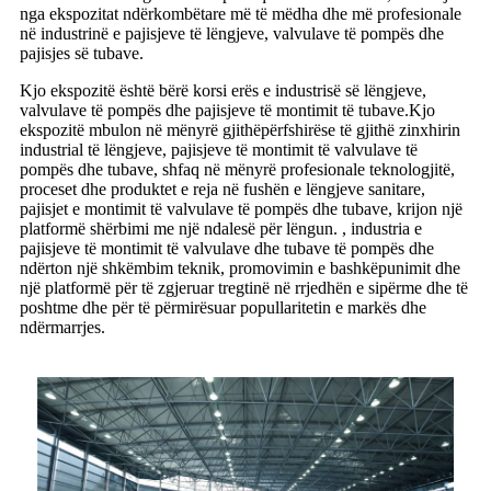
nga ekspozitat ndërkombëtare më të mëdha dhe më profesionale
në industrinë e pajisjeve të lëngjeve, valvulave të pompës dhe
pajisjes së tubave.
Kjo ekspozitë është bërë korsi erës e industrisë së lëngjeve,
valvulave të pompës dhe pajisjeve të montimit të tubave.Kjo
ekspozitë mbulon në mënyrë gjithëpërfshirëse të gjithë zinxhirin
industrial të lëngjeve, pajisjeve të montimit të valvulave të
pompës dhe tubave, shfaq në mënyrë profesionale teknologjitë,
proceset dhe produktet e reja në fushën e lëngjeve sanitare,
pajisjet e montimit të valvulave të pompës dhe tubave, krijon një
platformë shërbimi me një ndalesë për lëngun. , industria e
pajisjeve të montimit të valvulave dhe tubave të pompës dhe
ndërton një shkëmbim teknik, promovimin e bashkëpunimit dhe
një platformë për të zgjeruar tregtinë në rrjedhën e sipërme dhe të
poshtme dhe për të përmirësuar popullaritetin e markës dhe
ndërmarrjes.