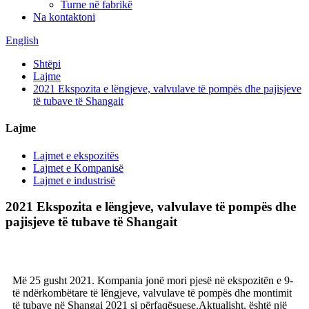
Turne në fabrikë
Na kontaktoni
English
Shtëpi
Lajme
2021 Ekspozita e lëngjeve, valvulave të pompës dhe pajisjeve
të tubave të Shangait
Lajme
Lajmet e ekspozitës
Lajmet e Kompanisë
Lajmet e industrisë
2021 Ekspozita e lëngjeve, valvulave të pompës dhe
pajisjeve të tubave të Shangait
Më 25 gusht 2021. Kompania jonë mori pjesë në ekspozitën e 9-
të ndërkombëtare të lëngjeve, valvulave të pompës dhe montimit
të tubave në Shangai 2021 si përfaqësuese.Aktualisht, është një